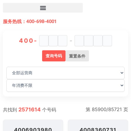
跳
至
内
服务热线：400-698-4001
容
400-
-
查询号码
重置条件
2571614
第 85900/85721 页
共找到
个号码
4006903980
4008360731