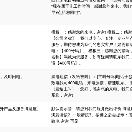
“现在属于非工作时间，感谢您的来电，我们
早9点给您回电”。
模板一：感谢您的来电，谢谢! 模板二：感
【公司名称】，我们以专心、专注、专业的
服务，期待您成为我们的忠实客户！如需帮
电：【400号码】。 模板三：感谢您的接听
名称】竭诚为您服务，如有疑问请联系我们
话【400号码】。
，及时回电。
漏电短信（发给被叫）：{主叫号码}电话于{
致电我司400电话，来电漏接，请速联系。 
（发给主叫）：您好，感谢您的来电。我们
系您，谢谢!
升产品及服务满意度。
默认提示音：请您对我们服务做出评价 满意
满意请按2 一般请按3。按键之后会提示：
致电 谢谢 再见