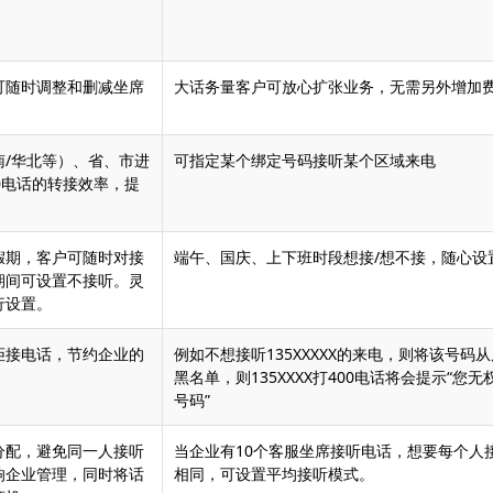
可随时调整和删减坐席
大话务量客户可放心扩张业务，无需另外增加
南/华北等）、省、市进
可指定某个绑定号码接听某个区域来电
0电话的转接效率，提
假期，客户可随时对接
端午、国庆、上下班时段想接/想不接，随心设
期间可设置不接听。灵
行设置。
拒接电话，节约企业的
例如不想接听135XXXXX的来电，则将该号码
黑名单，则135XXXX打400电话将会提示“您
号码”
分配，避免同一人接听
当企业有10个客服坐席接听电话，想要每个人
响企业管理，同时将话
相同，可设置平均接听模式。