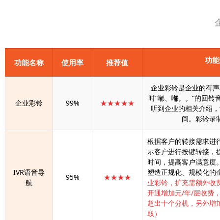
功能
功能名称
使用率
推荐值
企业彩铃是企业的有声
时”嘟、嘟。。“的回铃
企业彩铃
99%
★★★★★
听到企业的相关介绍，
间。彩铃录
根据客户的转接需求进
示客户进行按键转接，
时间，提高客户满意度
IVR语音导
塑造正规化、规模化的
95%
★★★★
航
业彩铃，扩充需额外收费
开通增加元/年/层收费
超出十个分机，另外增加
取）