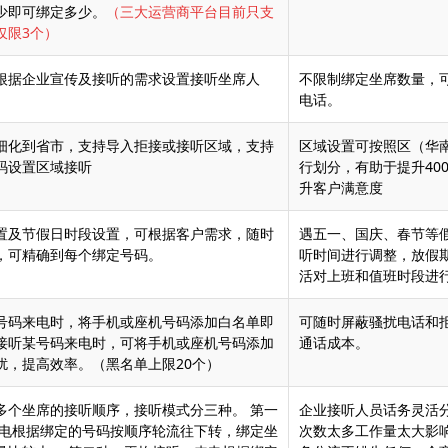
少即可绑定多少。
（三大运营商平台目前只支
仅限3个）
根据企业宣传及接听的需求设置接听坐席人
不限制绑定坐席数量，
电话。
细化到省市，支持导入拒接或接听区域，支持
区域设置可按照区（华
码设置区域接听
行划分，有助于提升40
升客户满意度
置及节假日时段设置，可根据客户需求，随时
遇五一、国庆、春节等
，可精确到每个绑定号码。
听时间进行调整，放假
活对上班和值班时段进
号码来电时，将手机或座机号码添加白名单即
可随时屏蔽骚扰电话和
接听某号码来电时，可将手机或座机号码添加
通话成本。
扰，提高效率。
（黑名单上限20个）
多个坐席的接听顺序，接听模式分三种。 第一
企业接听人员话务灵活
来电根据绑定的号码按顺序轮流往下转，绑定坐
次数太多工作量太大影