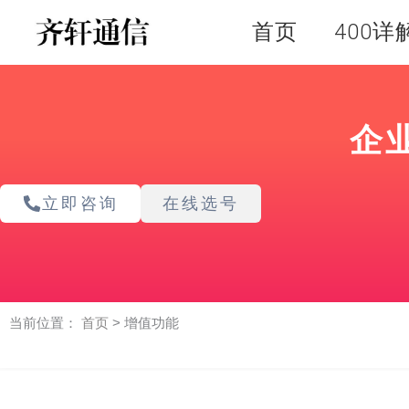
跳
首页
400详
至
内
容
企
立即咨询
在线选号
当前位置：
首页
>
增值功能