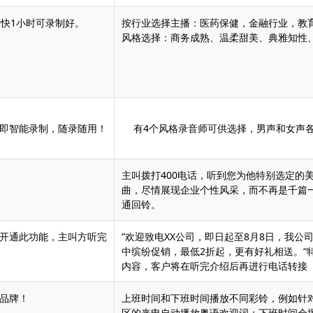
最快1小时可录制好。
按行业选择主播：医药保健，金融行业，教育
风格选择：商务成熟、温柔甜美、典雅知性
即智能录制，随录随用！
有4个风格录音师可供选择，男声和女声各
主叫拨打400电话，听到您为他特别选定的
曲，尽情展现企业个性风采，而不再是千篇
通回铃。
开通此功能，主叫方听完
”欢迎致电XX公司，即日起至8月8日，我公
中缤纷促销，最低2折起，更有好礼相送。“
内容，客户将在听完介绍后再进行电话转接
品牌！
上班时间和下班时间播放不同彩铃，例如针
区的来电自动播放粤语欢迎词；下班时间会