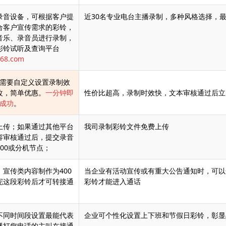
录音设备，可根据客户提
近30名专业电台主播录制，多种风格选择，
合客户宣传需求的彩铃，
音乐、录音员进行录制，
彩铃试听及查询平台
168.com
户需要自定义设置录制效
改，简单优惠。
一分钟即
性价比超高，录制时效快，文本审核通过后立
成功
。
上传；如果通过其他平台
我司录制彩铃文件免费上传
容审核通过后，提交录音
00或分机节点；
宣传类内容制作为400
当企业有活动宣传或有重大公告通知时，可以
完这段彩铃后才可转接通
彩铃才能进入通话
不同时间段设置最能代表
企业可个性化设置上下班和节假日彩铃，彰显
播打您电话的主叫在接通