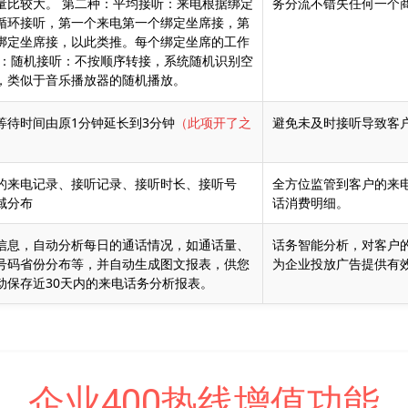
量比较大。 第二种：平均接听：来电根据绑定
务分流不错失任何一个
循环接听，第一个来电第一个绑定坐席接，第
绑定坐席接，以此类推。每个绑定坐席的工作
种：随机接听：不按顺序转接，系统随机识别空
，类似于音乐播放器的随机播放。
等待时间由原1分钟延长到3分钟
（此项开了之
避免未及时接听导致客
）
的来电记录、接听记录、接听时长、接听号
全方位监管到客户的来
域分布
话消费明细。
信息，自动分析每日的通话情况，如通话量、
话务智能分析，对客户
号码省份分布等，并自动生成图文报表，供您
为企业投放广告提供有
动保存近30天内的来电话务分析报表。
企业400热线增值功能