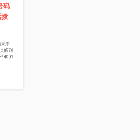
号码
话拨
如果来
您会听到
*4001