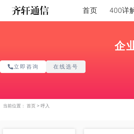
跳
首页
400详
至
内
容
企
立即咨询
在线选号
当前位置：
首页
>
呼入