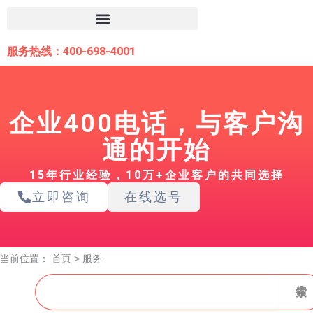
跳
至
内
服务热线：400-698-4001
容
企业400电话，与客户沟
通的开始
15年行业经验，10万+企业客户的共同选择
立即咨询
在线选号
当前位置：
首页
>
服务
搜
搜索
索