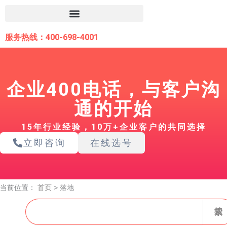
跳
至
内
服务热线：400-698-4001
容
企业400电话，与客户沟
通的开始
15年行业经验，10万+企业客户的共同选择
立即咨询
在线选号
当前位置：
首页
>
落地
搜
搜索
索