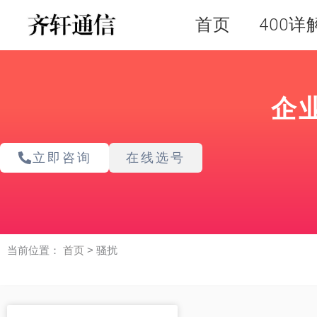
跳
首页
400详
至
内
容
企
立即咨询
在线选号
当前位置：
首页
>
骚扰