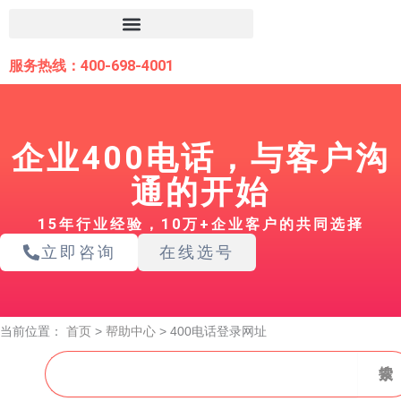
跳
至
内
服务热线：400-698-4001
容
企业400电话，与客户沟
通的开始
15年行业经验，10万+企业客户的共同选择
立即咨询
在线选号
当前位置：
首页
>
帮助中心
>
400电话登录网址
搜
搜索
索