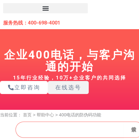
跳
至
内
服务热线：400-698-4001
容
企业400电话，与客户沟
通的开始
15年行业经验，10万+企业客户的共同选择
立即咨询
在线选号
当前位置：
首页
>
帮助中心
>
400电话的防伪码功能
搜
搜索
索