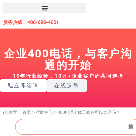
跳
至
内
服务热线：400-698-4001
容
企业400电话，与客户沟
通的开始
15年行业经验，10万+企业客户的共同选择
立即咨询
在线选号
当前位置：
首页
>
帮助中心
>
400电话个体工商户可以办理吗？
搜
搜索
索