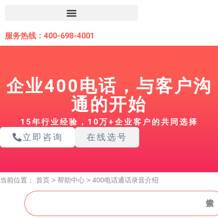
跳
至
内
服务热线：400-698-4001
容
企业400电话，与客户沟
通的开始
15年行业经验，10万+企业客户的共同选择
立即咨询
在线选号
当前位置：
首页
>
帮助中心
>
400电话通话录音介绍
搜
搜索
索