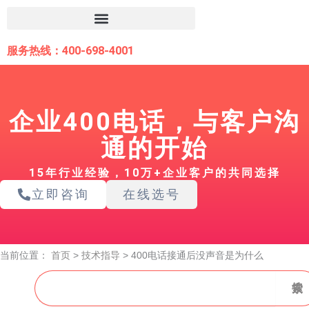
跳
至
内
服务热线：400-698-4001
容
企业400电话，与客户沟
通的开始
15年行业经验，10万+企业客户的共同选择
立即咨询
在线选号
当前位置：
首页
>
技术指导
>
400电话接通后没声音是为什么
搜
搜索
索