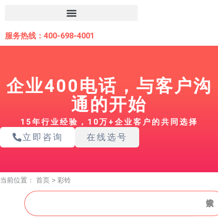
跳
至
内
服务热线：400-698-4001
容
企业400电话，与客户沟
通的开始
15年行业经验，10万+企业客户的共同选择
立即咨询
在线选号
当前位置：
首页
>
彩铃
搜
搜索
索