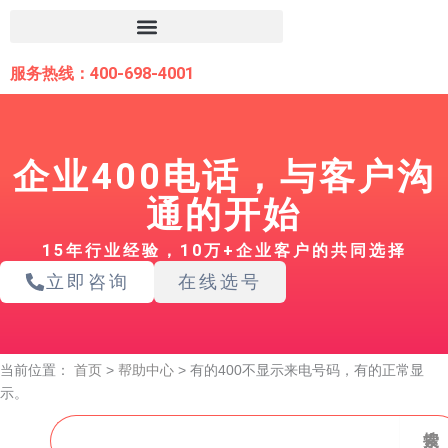
跳
至
内
服务热线：400-698-4001
容
企业400电话，与客户沟
通的开始
15年行业经验，10万+企业客户的共同选择
立即咨询
在线选号
当前位置：
首页
>
帮助中心
>
有的400不显示来电号码，有的正常显
示。
搜
搜索
索