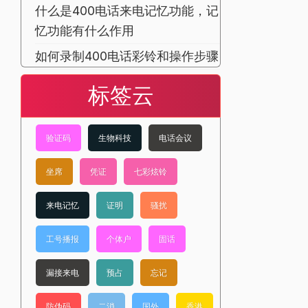
什么是400电话来电记忆功能，记
忆功能有什么作用
如何录制400电话彩铃和操作步骤
标签云
验证码
生物科技
电话会议
坐席
凭证
七彩炫铃
来电记忆
证明
骚扰
工号播报
个体户
固话
漏接来电
预占
忘记
防伪码
二消
国外
香港