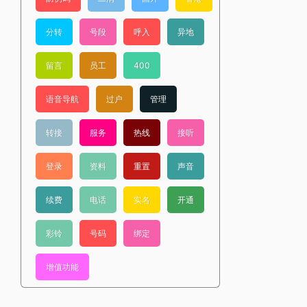
分转
号段
呼入
异地
留言
员工
400
语音导航
过户
管理
转接
服务
热线
接听
登录
资料
重置
声音
续费
电话
实名
开通
彩铃
号码
绑定
增值功能