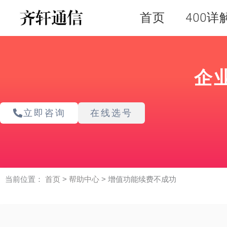
跳
首页
400详
至
内
容
企
立即咨询
在线选号
当前位置：
首页
>
帮助中心
>
增值功能续费不成功