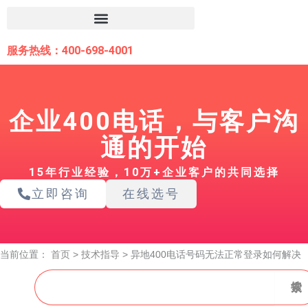
跳
至
内
服务热线：400-698-4001
容
企业400电话，与客户沟
通的开始
15年行业经验，10万+企业客户的共同选择
立即咨询
在线选号
当前位置：
首页
>
技术指导
>
异地400电话号码无法正常登录如何解决
搜
搜索
索